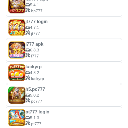
5.4.1
hp777
jt777 login
4.7.1
jt777
l777 apk
6.8.3
l777
luckyrp
4.8.2
luckyrp
h5.pc777
5.0.2
pc777
pt777 login
5.1.3
pt777