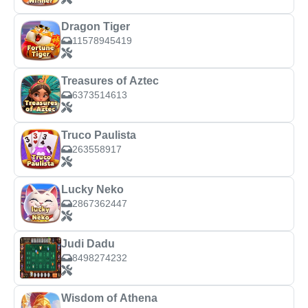
Dragon Tiger
11578945419
Treasures of Aztec
6373514613
Truco Paulista
263558917
Lucky Neko
2867362447
Judi Dadu
8498274232
Wisdom of Athena