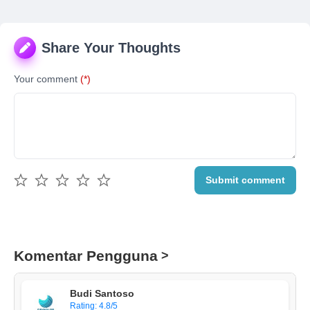
Share Your Thoughts
Your comment
(*)
Submit comment
Komentar Pengguna
Budi Santoso
Rating: 4.8/5