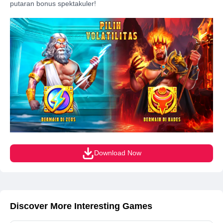
putaran bonus spektakuler!
Download Now
Discover More Interesting Games