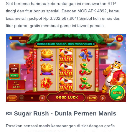
Slot bertema harimau keberuntungan ini menawarkan RTP
tinggi dan fitur bonus spesial. Dengan MOD APK 4892, kamu
bisa meraih jackpot Rp 3.302.587.964! Simbol koin emas dan
fitur putaran gratis membuat game ini favorit pemain.
🍬 Sugar Rush - Dunia Permen Manis
Rasakan sensasi manis kemenangan di slot dengan grafis