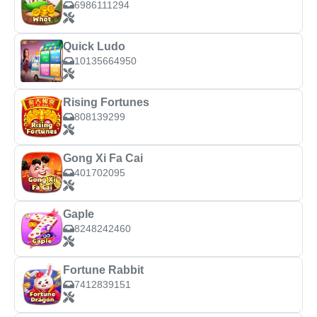
6986111294
Quick Ludo
10135664950
Rising Fortunes
808139299
Gong Xi Fa Cai
401702095
Gaple
8248242460
Fortune Rabbit
7412839151