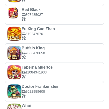
Red Black
607485027
Fu Xing Gao Zhao
579247670
Buffalo King
7086470658
Taberna Muertos
11084341933
Doctor Frankenstein
3022959608
Whot