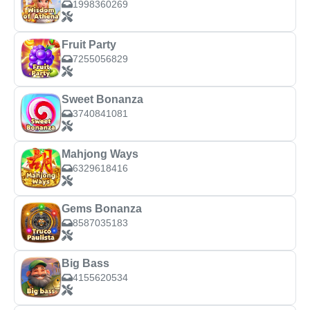
1998360269
Fruit Party
7255056829
Sweet Bonanza
3740841081
Mahjong Ways
6329618416
Gems Bonanza
8587035183
Big Bass
4155620534