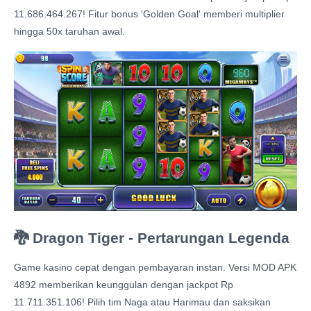
11.686.464.267! Fitur bonus 'Golden Goal' memberi multiplier
hingga 50x taruhan awal.
🐉 Dragon Tiger - Pertarungan Legenda
Game kasino cepat dengan pembayaran instan. Versi MOD APK
4892 memberikan keunggulan dengan jackpot Rp
11.711.351.106! Pilih tim Naga atau Harimau dan saksikan