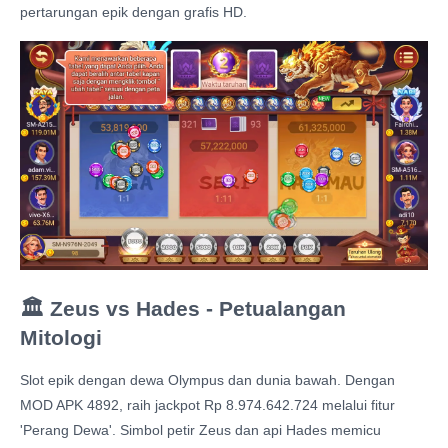
pertarungan epik dengan grafis HD.
🏛️ Zeus vs Hades - Petualangan
Mitologi
Slot epik dengan dewa Olympus dan dunia bawah. Dengan
MOD APK 4892, raih jackpot Rp 8.974.642.724 melalui fitur
'Perang Dewa'. Simbol petir Zeus dan api Hades memicu